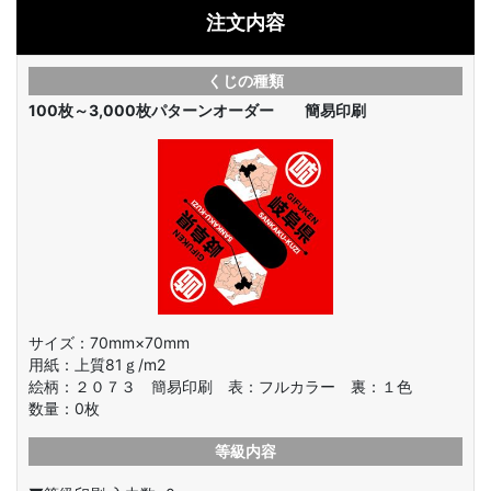
注文内容
くじの種類
100枚～3,000枚
パターンオーダー 簡易印刷
サイズ：70mm×70mm
用紙：上質81ｇ/m2
絵柄：
２０７３ 簡易印刷 表：フルカラー 裏：１色
数量：
0
枚
等級内容