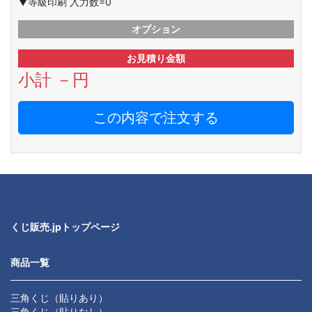
▼等級印刷 入力数=0
オプション
お見積り金額
小計
－
円
この内容で注文する
くじ販売.jpトップページ
商品一覧
三角くじ（貼りあり）
三角くじ（貼りなし）