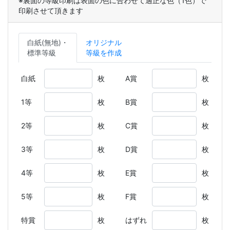
※裏面の等級印刷は表面の色に合わせて適正な色（1色）で
印刷させて頂きます
白紙(無地)・
オリジナル
標準等級
等級を作成
白紙
枚
A賞
枚
1等
枚
B賞
枚
2等
枚
C賞
枚
3等
枚
D賞
枚
4等
枚
E賞
枚
5等
枚
F賞
枚
特賞
枚
はずれ
枚