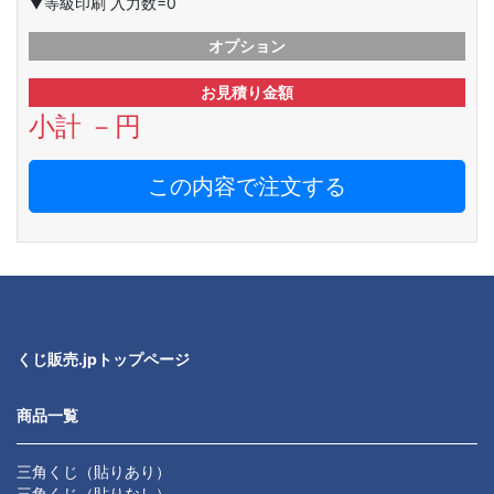
▼等級印刷 入力数=0
オプション
お見積り金額
小計
－
円
この内容で注文する
くじ販売.jpトップページ
商品一覧
三角くじ（貼りあり）
三角くじ（貼りなし）