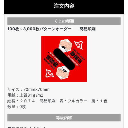
注文内容
くじの種類
100枚～3,000枚
パターンオーダー 簡易印刷
サイズ：70mm×70mm
用紙：上質81ｇ/m2
絵柄：
２０７４ 簡易印刷 表：フルカラー 裏：１色
数量：
0
枚
等級内容