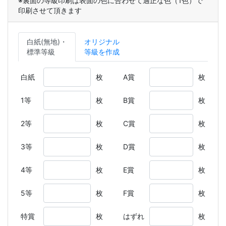
※裏面の等級印刷は表面の色に合わせて適正な色（1色）で
印刷させて頂きます
白紙(無地)・
オリジナル
標準等級
等級を作成
白紙
枚
A賞
枚
1等
枚
B賞
枚
2等
枚
C賞
枚
3等
枚
D賞
枚
4等
枚
E賞
枚
5等
枚
F賞
枚
特賞
枚
はずれ
枚