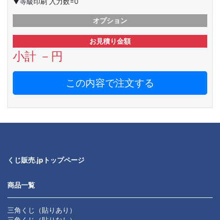
▼等級印刷 入力数=0
オプション
お見積り金額
小計
－
円
この内容で注文する
くじ販売.jpトップページ
商品一覧
三角くじ（貼りあり）
三角くじ（貼りなし）