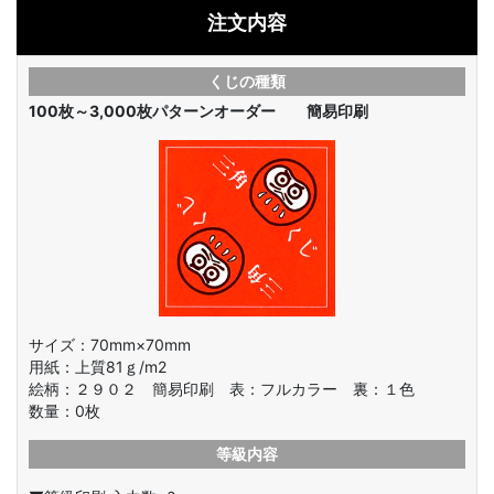
注文内容
くじの種類
100枚～3,000枚
パターンオーダー 簡易印刷
サイズ：70mm×70mm
用紙：上質81ｇ/m2
絵柄：
２９０２ 簡易印刷 表：フルカラー 裏：１色
数量：
0
枚
等級内容