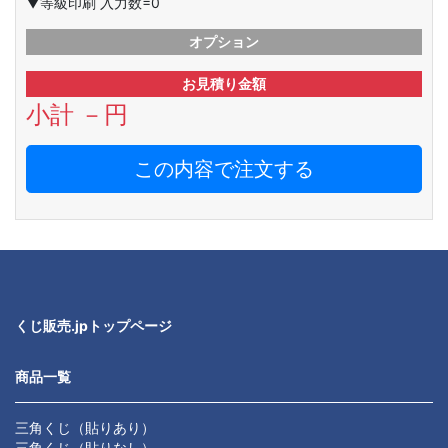
▼等級印刷 入力数=0
オプション
お見積り金額
小計
－
円
この内容で注文する
くじ販売.jpトップページ
商品一覧
三角くじ（貼りあり）
三角くじ（貼りなし）