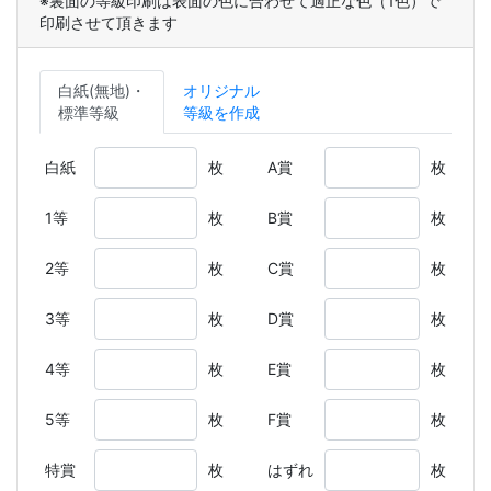
※裏面の等級印刷は表面の色に合わせて適正な色（1色）で
印刷させて頂きます
白紙(無地)・
オリジナル
標準等級
等級を作成
白紙
枚
A賞
枚
1等
枚
B賞
枚
2等
枚
C賞
枚
3等
枚
D賞
枚
4等
枚
E賞
枚
5等
枚
F賞
枚
特賞
枚
はずれ
枚