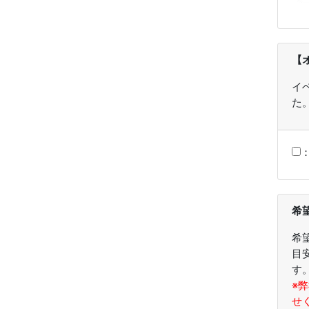
【
イ
た
希
希
目
す
※
せ