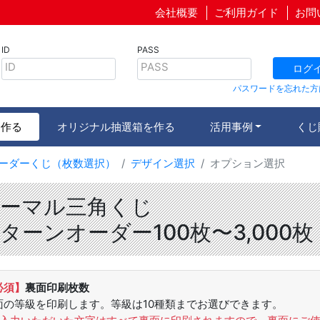
会社概要
ご利用ガイド
お問
ID
PASS
ID
PASS
ログ
パスワードを忘れた方
を作る
オリジナル抽選箱を作る
活用事例
くじ
ーダーくじ（枚数選択）
デザイン選択
オプション選択
ーマル三角くじ
ターンオーダー100枚〜3,000枚
必須】
裏面印刷枚数
面の等級を印刷します。等級は10種類までお選びできます。