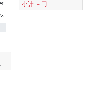
小計
－
円
枚
枚
す。