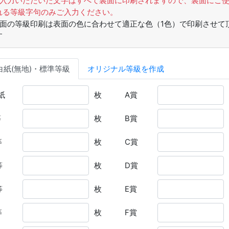
ご入力いただいた文字はすべて裏面に印刷されますので、裏面にご
れる等級字句のみご入力ください。
裏面の等級印刷は表面の色に合わせて適正な色（1色）で印刷させて
す
白紙(無地)・
標準等級
オリジナル
等級を作成
紙
枚
A賞
等
枚
B賞
等
枚
C賞
等
枚
D賞
等
枚
E賞
等
枚
F賞