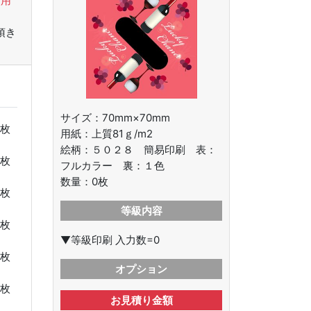
使用
頂き
サイズ：70mm×70mm
枚
用紙：上質81ｇ/m2
絵柄：
５０２８ 簡易印刷 表：
枚
フルカラー 裏：１色
数量：
0
枚
枚
等級内容
枚
▼等級印刷 入力数=0
枚
オプション
枚
お見積り金額