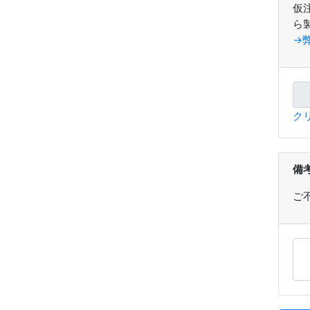
仮
ら
→
ク
備
ご