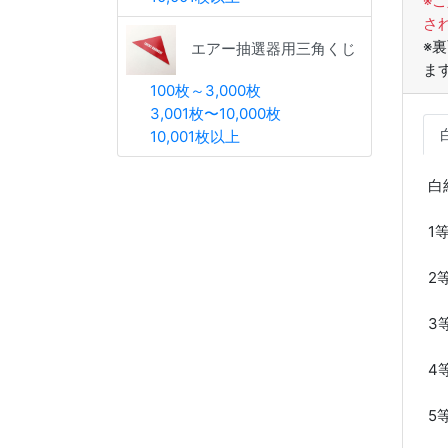
※
さ
※
エアー抽選器用三角くじ
ま
100枚～3,000枚
3,001枚〜10,000枚
10,001枚以上
白
1
2
3
4
5