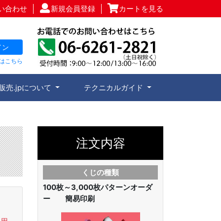
い合わせ
新規会員登録
カートを見る
イン
はこちら
販売.jpについて
テクニカルガイド
注文内容
くじの種類
100枚～3,000枚
パターンオーダ
ー 簡易印刷