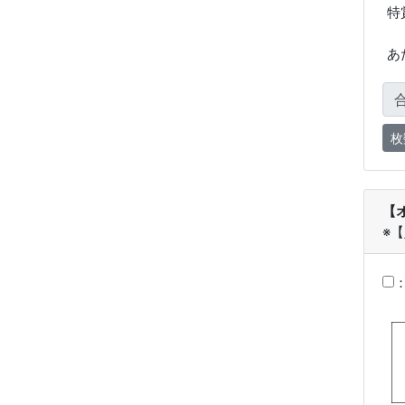
特
あ
【
※