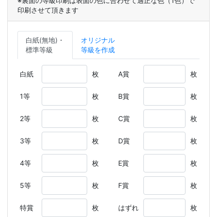
※裏面の等級印刷は表面の色に合わせて適正な色（1色）で
印刷させて頂きます
白紙(無地)・
オリジナル
標準等級
等級を作成
白紙
枚
A賞
枚
1等
枚
B賞
枚
2等
枚
C賞
枚
3等
枚
D賞
枚
4等
枚
E賞
枚
5等
枚
F賞
枚
特賞
枚
はずれ
枚