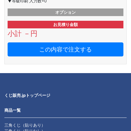
▼等級印刷 入力数=0
オプション
お見積り金額
小計
－
円
この内容で注文する
くじ販売.jpトップページ
商品一覧
三角くじ（貼りあり）
三角くじ（貼りなし）