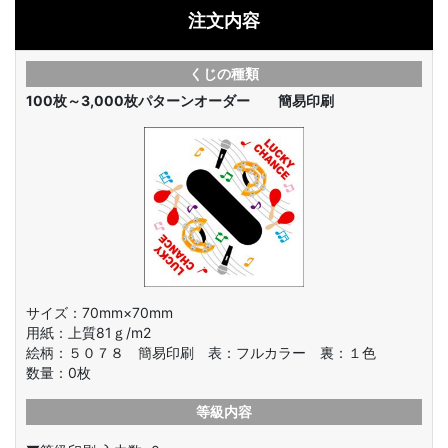
注文内容
くじの種類
100枚～3,000枚
パターンオーダー 簡易印刷
サイズ：70mm×70mm
用紙：上質81ｇ/m2
絵柄：
５０７８ 簡易印刷 表：フルカラー 裏：１色
数量：
0
枚
等級内容