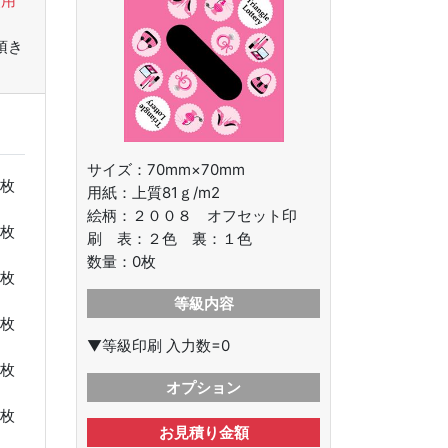
使用
頂き
サイズ：70mm×70mm
枚
用紙：上質81ｇ/m2
絵柄：
２００８ オフセット印
枚
刷 表：２色 裏：１色
数量：
0
枚
枚
等級内容
枚
▼等級印刷 入力数=0
枚
オプション
枚
お見積り金額