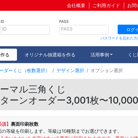
会社概要
ご利用ガイド
お問
ID
PASS
ID
PASS
ログ
パスワードを忘れた方
を作る
オリジナル抽選箱を作る
活用事例
くじ
ーダーくじ（枚数選択）
デザイン選択
オプション選択
ーマル三角くじ
ターンオーダー3,001枚〜10,00
必須】
裏面印刷枚数
面の等級を印刷します。等級は10種類までお選びできます。