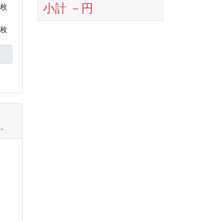
小計
－
円
枚
枚
す。