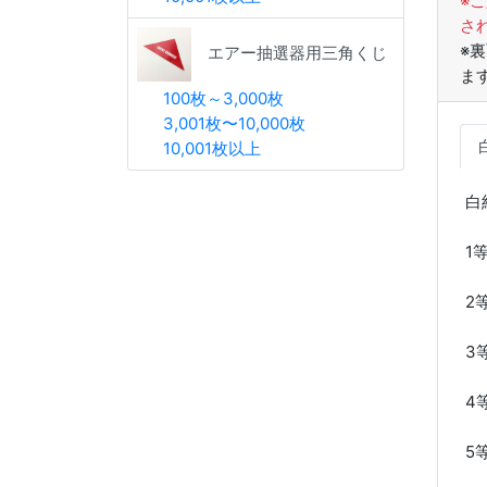
※
さ
※
エアー抽選器用三角くじ
ま
100枚～3,000枚
3,001枚〜10,000枚
10,001枚以上
白
1
2
3
4
5