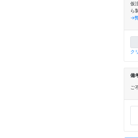
仮
ら
→
ク
備
ご