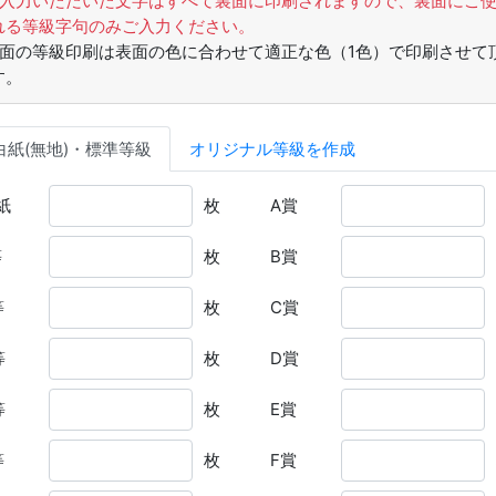
ご入力いただいた文字はすべて裏面に印刷されますので、裏面にご
れる等級字句のみご入力ください。
裏面の等級印刷は表面の色に合わせて適正な色（1色）で印刷させて
す。
白紙(無地)・
標準等級
オリジナル
等級を作成
紙
枚
A賞
等
枚
B賞
等
枚
C賞
等
枚
D賞
等
枚
E賞
等
枚
F賞