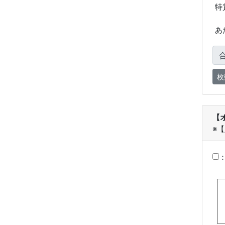
特
あ
【
※