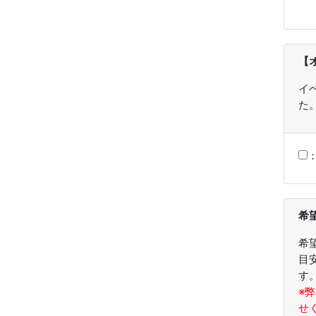
【
イ
た
希
希
目
す
※
せ