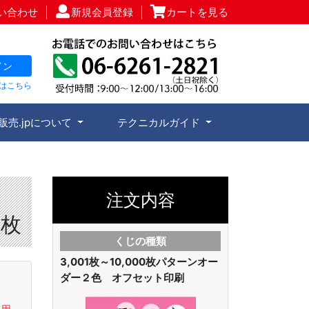
い合わせ
新規会員登録
カートを見る
イン
はこちら
販売.jpについて
テクニカルガイド
注文内容
0枚
くじの種類
3,001枚～10,000枚
パターンオー
ダー２色 オフセット印刷