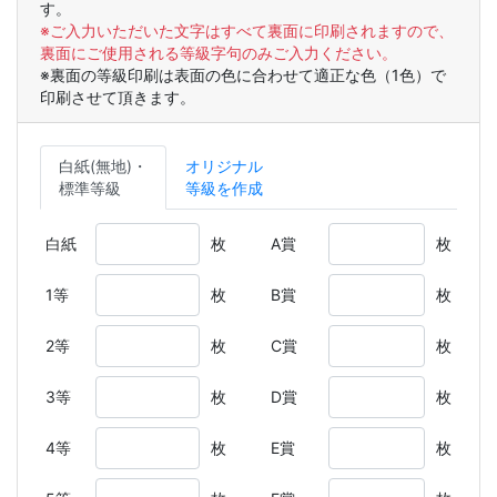
す。
※ご入力いただいた文字はすべて裏面に印刷されますので、
裏面にご使用される等級字句のみご入力ください。
※裏面の等級印刷は表面の色に合わせて適正な色（1色）で
印刷させて頂きます。
白紙(無地)・
オリジナル
標準等級
等級を作成
白紙
枚
A賞
枚
1等
枚
B賞
枚
2等
枚
C賞
枚
3等
枚
D賞
枚
4等
枚
E賞
枚