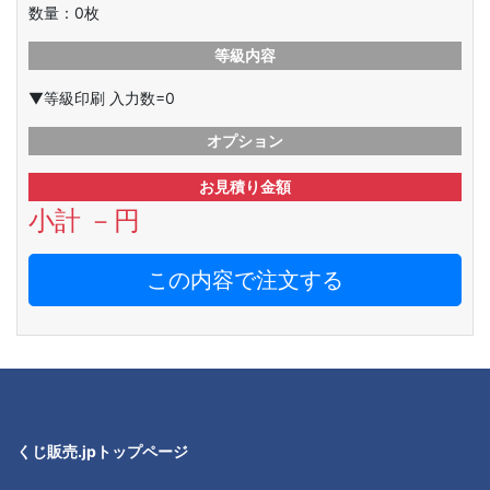
数量：
0
枚
等級内容
▼等級印刷 入力数=0
オプション
お見積り金額
小計
－
円
この内容で注文する
くじ販売.jpトップページ