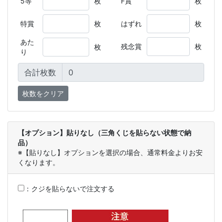
5等
枚
F賞
枚
特賞
枚
はずれ
枚
あた
残念賞
枚
枚
り
合計枚数
【オプション】貼りなし（三角くじを貼らない状態で納
品）
※【貼りなし】オプションを選択の場合、通常料金よりお安
くなります。
：
クジを貼らないで注文する