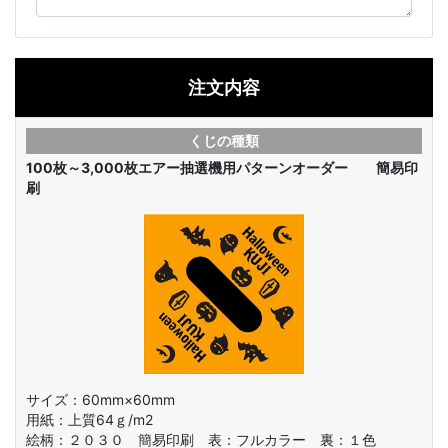
注文内容
くじの種類
100枚～3,000枚
エアー抽選機用パターンオーダー 簡易印
刷
サイズ：60mm×60mm
用紙：上質64ｇ/m2
絵柄：
２０３０ 簡易印刷 表：フルカラー 裏：１色