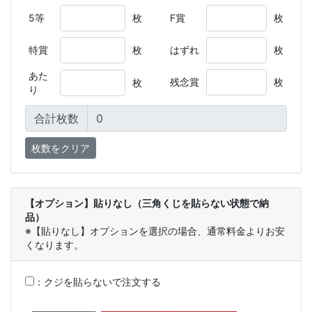
5等
枚
F賞
枚
特賞
枚
はずれ
枚
あた
残念賞
枚
枚
り
合計枚数
【オプション】貼りなし（三角くじを貼らない状態で納
品）
※【貼りなし】オプションを選択の場合、通常料金よりお安
くなります。
：
クジを貼らないで注文する