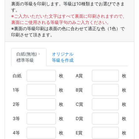
裏面の等級を印刷します。等級は10種類までお選びできま
す。
※ご入力いただいた文字はすべて裏面に印刷されますので、
裏面にご使用される等級字句のみご入力ください。
※裏面の等級印刷は表面の色に合わせて適正な色（1色）で
印刷させて頂きます。
白紙(無地)・
オリジナル
標準等級
等級を作成
白紙
枚
A賞
枚
1等
枚
B賞
枚
2等
枚
C賞
枚
3等
枚
D賞
枚
4等
枚
E賞
枚