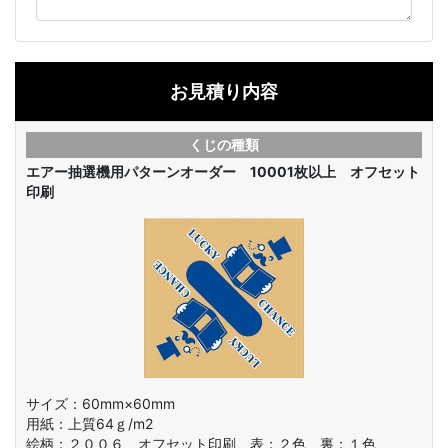
お見積り内容
くじの種類
エアー抽選機用パターンオーダー 10001枚以上 オフセット
印刷
サイズ：60mm×60mm
用紙：上質64ｇ/m2
絵柄：
２００６ オフセット印刷 表：２色 裏：１色