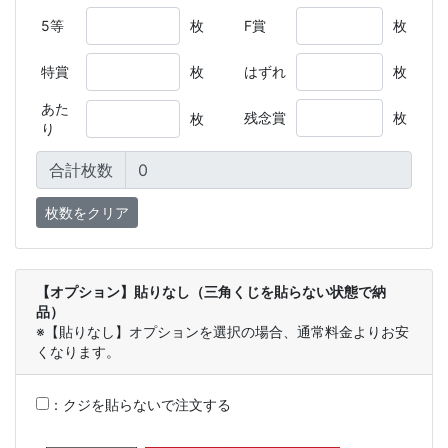
5等
枚
F賞
枚
特賞
枚
はずれ
枚
あた
残念賞
枚
枚
り
合計枚数
【オプション】貼りなし（三角くじを貼らない状態で納
品）
※【貼りなし】オプションを選択の場合、通常料金よりお安
くなります。
：
クジを貼らないで注文する