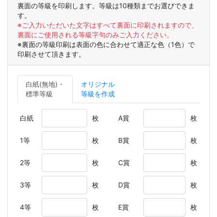
裏面の等級を印刷します。等級は10種類までお選びできま
す。
※ご入力いただいた文字はすべて裏面に印刷されますので、
裏面にご使用される等級字句のみご入力ください。
※裏面の等級印刷は表面の色に合わせて適正な色（1色）で
印刷させて頂きます。
白紙(無地)・
オリジナル
標準等級
等級を作成
白紙
枚
A賞
枚
1等
枚
B賞
枚
2等
枚
C賞
枚
3等
枚
D賞
枚
4等
枚
E賞
枚