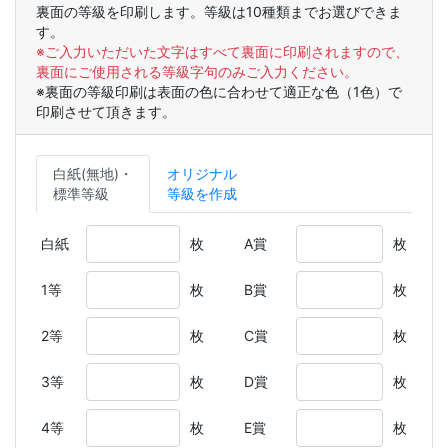
裏面の等級を印刷します。等級は10種類までお選びできま
す。
※ご入力いただいた文字はすべて裏面に印刷されますので、
裏面にご使用される等級字句のみご入力ください。
※裏面の等級印刷は表面の色に合わせて適正な色（1色）で
印刷させて頂きます。
白紙(無地)・
オリジナル
標準等級
等級を作成
白紙
枚
A賞
枚
1等
枚
B賞
枚
2等
枚
C賞
枚
3等
枚
D賞
枚
4等
枚
E賞
枚