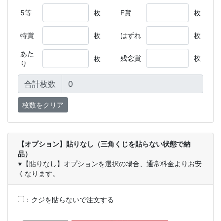
5等
枚
F賞
枚
特賞
枚
はずれ
枚
あた
残念賞
枚
枚
り
合計枚数
【オプション】貼りなし（三角くじを貼らない状態で納
品）
※【貼りなし】オプションを選択の場合、通常料金よりお安
くなります。
：
クジを貼らないで注文する