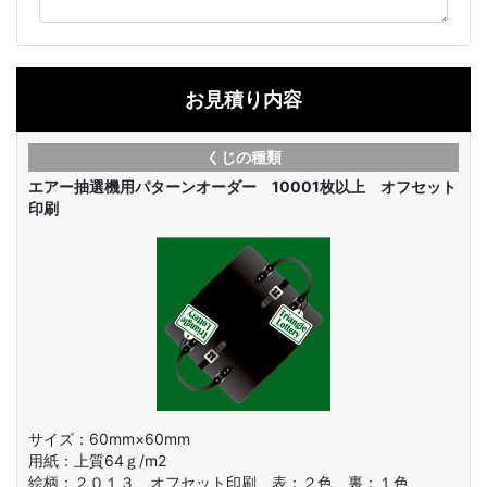
お見積り内容
くじの種類
エアー抽選機用パターンオーダー 10001枚以上 オフセット
印刷
サイズ：60mm×60mm
用紙：上質64ｇ/m2
絵柄：
２０１３ オフセット印刷 表：２色 裏：１色