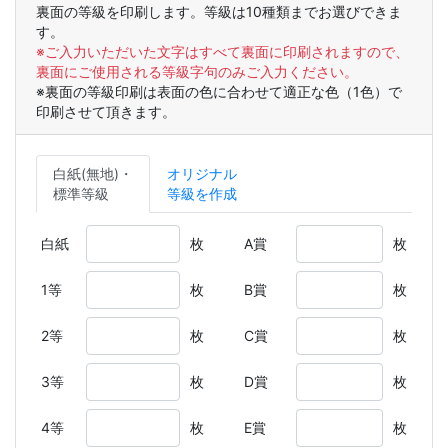
裏面の等級を印刷します。等級は10種類までお選びできま
す。
※ご入力いただいた文字はすべて裏面に印刷されますので、
裏面にご使用される等級字句のみご入力ください。
※裏面の等級印刷は表面の色に合わせて適正な色（1色）で
印刷させて頂きます。
白紙(無地)・
オリジナル
標準等級
等級を作成
白紙
枚
A賞
枚
1等
枚
B賞
枚
2等
枚
C賞
枚
3等
枚
D賞
枚
4等
枚
E賞
枚