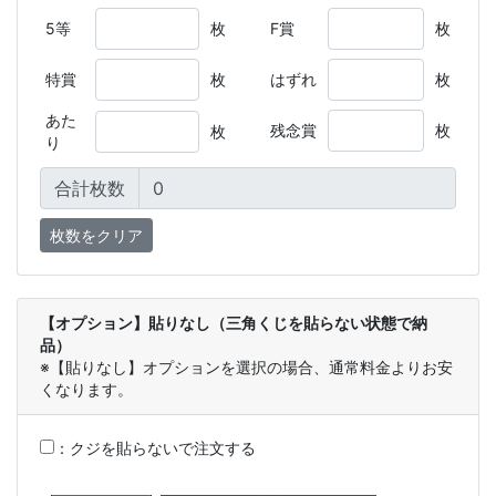
5等
枚
F賞
枚
特賞
枚
はずれ
枚
あた
残念賞
枚
枚
り
合計枚数
【オプション】貼りなし（三角くじを貼らない状態で納
品）
※【貼りなし】オプションを選択の場合、通常料金よりお安
くなります。
：
クジを貼らないで注文する