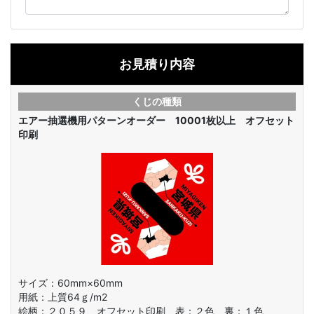
お見積り内容
くじの種類
エアー抽選機用パターンオーダー 10001枚以上 オフセット
印刷
サイズ：60mm×60mm
用紙：上質64ｇ/m2
絵柄：
２０５９ オフセット印刷 表：２色 裏：１色