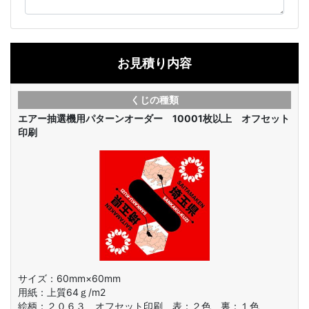
お見積り内容
くじの種類
エアー抽選機用パターンオーダー 10001枚以上 オフセット
印刷
サイズ：60mm×60mm
用紙：上質64ｇ/m2
絵柄：
２０６３ オフセット印刷 表：２色 裏：１色