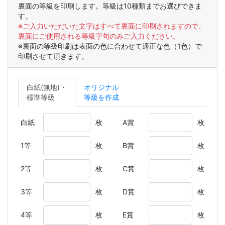
裏面の等級を印刷します。等級は10種類までお選びできま
す。
※ご入力いただいた文字はすべて裏面に印刷されますので、
裏面にご使用される等級字句のみご入力ください。
※裏面の等級印刷は表面の色に合わせて適正な色（1色）で
印刷させて頂きます。
白紙(無地)・
オリジナル
標準等級
等級を作成
白紙
枚
A賞
枚
1等
枚
B賞
枚
2等
枚
C賞
枚
3等
枚
D賞
枚
4等
枚
E賞
枚