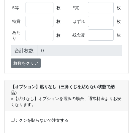
5等
枚
F賞
枚
特賞
枚
はずれ
枚
あた
残念賞
枚
枚
り
合計枚数
【オプション】貼りなし（三角くじを貼らない状態で納
品）
※【貼りなし】オプションを選択の場合、通常料金よりお安
くなります。
：
クジを貼らないで注文する