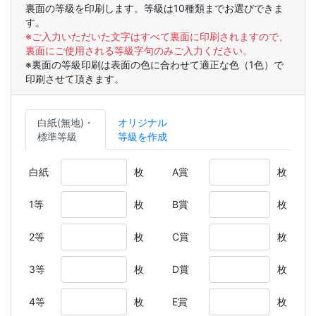
裏面の等級を印刷します。等級は10種類までお選びできま
す。
※ご入力いただいた文字はすべて裏面に印刷されますので、
裏面にご使用される等級字句のみご入力ください。
※裏面の等級印刷は表面の色に合わせて適正な色（1色）で
印刷させて頂きます。
白紙(無地)・
オリジナル
標準等級
等級を作成
白紙
枚
A賞
枚
1等
枚
B賞
枚
2等
枚
C賞
枚
3等
枚
D賞
枚
4等
枚
E賞
枚