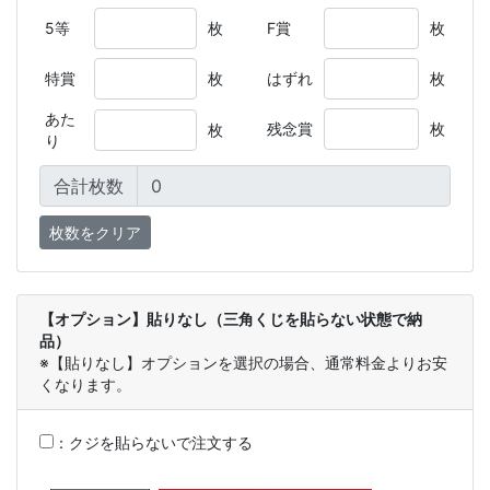
5等
枚
F賞
枚
特賞
枚
はずれ
枚
あた
残念賞
枚
枚
り
合計枚数
【オプション】貼りなし（三角くじを貼らない状態で納
品）
※【貼りなし】オプションを選択の場合、通常料金よりお安
くなります。
：
クジを貼らないで注文する