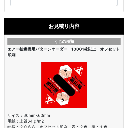
お見積り内容
くじの種類
エアー抽選機用パターンオーダー 10001枚以上 オフセット
印刷
サイズ：60mm×60mm
用紙：上質64ｇ/m2
絵柄：
２０６８ オフセット印刷 表：２色 裏：１色