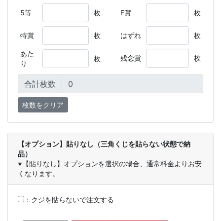
5等
枚
F賞
枚
特賞
枚
はずれ
枚
あた
残念賞
枚
枚
り
合計枚数
【オプション】貼りなし（三角くじを貼らない状態で納
品）
※【貼りなし】オプションを選択の場合、通常料金よりお安
くなります。
：
クジを貼らないで注文する