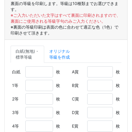
裏面の等級を印刷します。等級は10種類までお選びできま
す。
※ご入力いただいた文字はすべて裏面に印刷されますので、
裏面にご使用される等級字句のみご入力ください。
※裏面の等級印刷は表面の色に合わせて適正な色（1色）で
印刷させて頂きます。
白紙(無地)・
オリジナル
標準等級
等級を作成
白紙
枚
A賞
枚
1等
枚
B賞
枚
2等
枚
C賞
枚
3等
枚
D賞
枚
4等
枚
E賞
枚