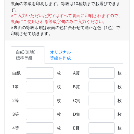
裏面の等級を印刷します。等級は10種類までお選びできま
す。
※ご入力いただいた文字はすべて裏面に印刷されますので、
裏面にご使用される等級字句のみご入力ください。
※裏面の等級印刷は表面の色に合わせて適正な色（1色）で
印刷させて頂きます。
白紙(無地)・
オリジナル
標準等級
等級を作成
白紙
枚
A賞
枚
1等
枚
B賞
枚
2等
枚
C賞
枚
3等
枚
D賞
枚
4等
枚
E賞
枚