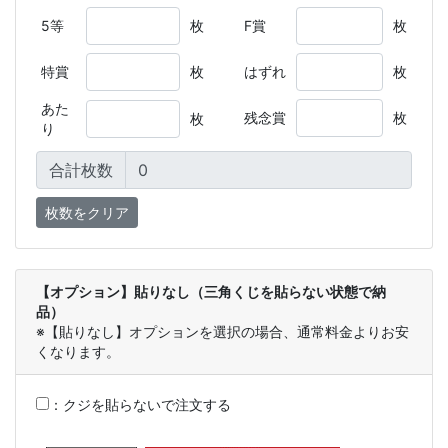
5等
枚
F賞
枚
特賞
枚
はずれ
枚
あた
残念賞
枚
枚
り
合計枚数
【オプション】貼りなし（三角くじを貼らない状態で納
品）
※【貼りなし】オプションを選択の場合、通常料金よりお安
くなります。
：
クジを貼らないで注文する