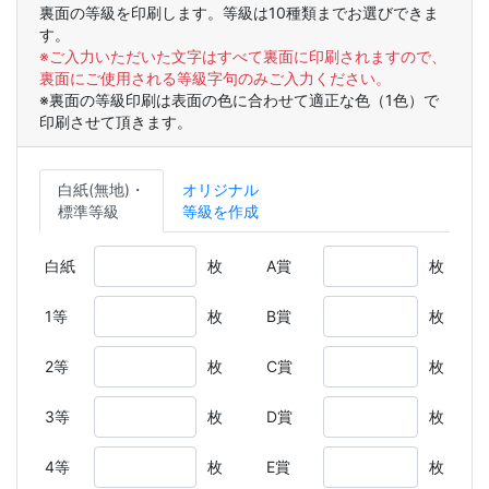
裏面の等級を印刷します。等級は10種類までお選びできま
す。
※ご入力いただいた文字はすべて裏面に印刷されますので、
裏面にご使用される等級字句のみご入力ください。
※裏面の等級印刷は表面の色に合わせて適正な色（1色）で
印刷させて頂きます。
白紙(無地)・
オリジナル
標準等級
等級を作成
白紙
枚
A賞
枚
1等
枚
B賞
枚
2等
枚
C賞
枚
3等
枚
D賞
枚
4等
枚
E賞
枚