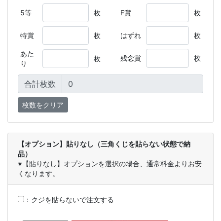
5等
枚
F賞
枚
特賞
枚
はずれ
枚
あた
残念賞
枚
枚
り
合計枚数
【オプション】貼りなし（三角くじを貼らない状態で納
品）
※【貼りなし】オプションを選択の場合、通常料金よりお安
くなります。
：
クジを貼らないで注文する