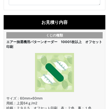
お見積り内容
くじの種類
エアー抽選機用パターンオーダー 10001枚以上 オフセット
印刷
サイズ：60mm×60mm
用紙：上質64ｇ/m2
絵柄：
２９０５ オフセット印刷 表：２色 裏：１色