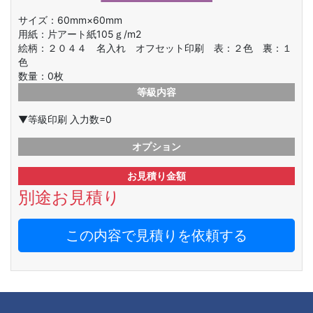
サイズ：60mm×60mm
用紙：片アート紙105ｇ/m2
絵柄：
２０４４ 名入れ オフセット印刷 表：２色 裏：１
色
数量：
0
枚
等級内容
▼等級印刷 入力数=0
オプション
お見積り金額
別途お見積り
この内容で見積りを依頼する