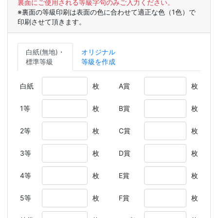
裏面にご使用される等級字句のみご入力ください。
※裏面の等級印刷は表面の色に合わせて適正な色（1色）で
印刷させて頂きます。
白紙(無地)・
オリジナル
標準等級
等級を作成
白紙
枚
A賞
枚
1等
枚
B賞
枚
2等
枚
C賞
枚
3等
枚
D賞
枚
4等
枚
E賞
枚
5等
枚
F賞
枚