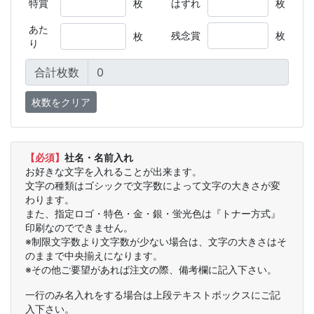
特賞
枚
はずれ
枚
あた
残念賞
枚
枚
り
合計枚数
【必須】
社名・名前入れ
お好きな文字を入れることが出来ます。
文字の種類はゴシックで文字数によって文字の大きさが変
わります。
また、指定ロゴ・特色・金・銀・蛍光色は『トナー方式』
印刷なのでできません。
※制限文字数より文字数が少ない場合は、文字の大きさはそ
のままで中央揃えになります。
※その他ご要望があれば注文の際、備考欄に記入下さい。
一行のみ名入れをする場合は上段テキストボックスにご記
入下さい。