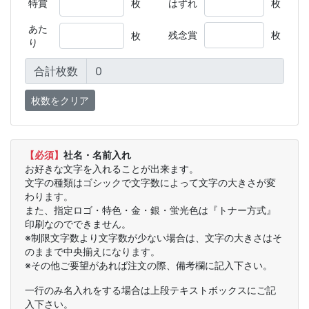
特賞
枚
はずれ
枚
あた
残念賞
枚
枚
り
合計枚数
【必須】
社名・名前入れ
お好きな文字を入れることが出来ます。
文字の種類はゴシックで文字数によって文字の大きさが変
わります。
また、指定ロゴ・特色・金・銀・蛍光色は『トナー方式』
印刷なのでできません。
※制限文字数より文字数が少ない場合は、文字の大きさはそ
のままで中央揃えになります。
※その他ご要望があれば注文の際、備考欄に記入下さい。
一行のみ名入れをする場合は上段テキストボックスにご記
入下さい。