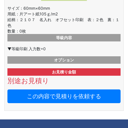
サイズ：60mm×60mm
用紙：片アート紙105ｇ/m2
絵柄：
２１０７ 名入れ オフセット印刷 表：２色 裏：１
色
数量：
0
枚
等級内容
▼等級印刷 入力数=0
オプション
お見積り金額
別途お見積り
この内容で見積りを依頼する