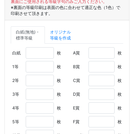
裏面にご使用される等級字句のみご入力ください。
※裏面の等級印刷は表面の色に合わせて適正な色（1色）で
印刷させて頂きます。
白紙(無地)・
オリジナル
標準等級
等級を作成
白紙
枚
A賞
枚
1等
枚
B賞
枚
2等
枚
C賞
枚
3等
枚
D賞
枚
4等
枚
E賞
枚
5等
枚
F賞
枚