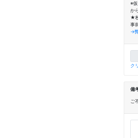
※
か
★
事
→
ク
備
ご