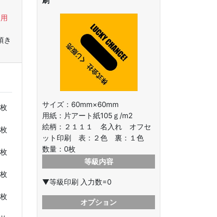
刷
使用
頂き
サイズ：60mm×60mm
枚
用紙：片アート紙105ｇ/m2
絵柄：
２１１１ 名入れ オフセ
枚
ット印刷 表：２色 裏：１色
数量：
0
枚
枚
等級内容
枚
▼等級印刷 入力数=0
枚
オプション