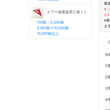
裏
※
エアー抽選器用三角くじ
さ
※
100枚～3,000枚
ま
3,001枚〜10,000枚
10,001枚以上
白
1
2
3
4