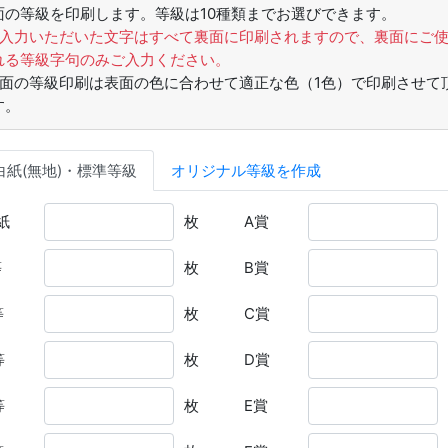
面の等級を印刷します。等級は10種類までお選びできます。
ご入力いただいた文字はすべて裏面に印刷されますので、裏面にご
れる等級字句のみご入力ください。
裏面の等級印刷は表面の色に合わせて適正な色（1色）で印刷させて
す。
白紙(無地)・
標準等級
オリジナル
等級を作成
紙
枚
A賞
等
枚
B賞
等
枚
C賞
等
枚
D賞
等
枚
E賞