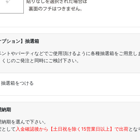
オプション】抽選箱
ベントやパーティなどでご使用頂けるように各種抽選箱をご用意し
。くじのご発注と同時にご検討下さい。
：
抽選箱をつける
望納期
望納期を選んで下さい。
安として
入金確認後から【土日祝を除く15営業日以上】で出荷
とな
。