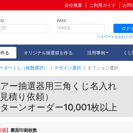
会社概要
ご利用ガイド
お問
ID
PASS
ID
PASS
ログ
パスワードを忘れた方
を作る
オリジナル抽選箱を作る
活用事例
くじ
ーダーくじ（枚数選択）
デザイン選択
オプション選択
アー抽選器用三角くじ名入れ
見積り依頼）
ターンオーダー10,001枚以上
必須】
裏面印刷枚数