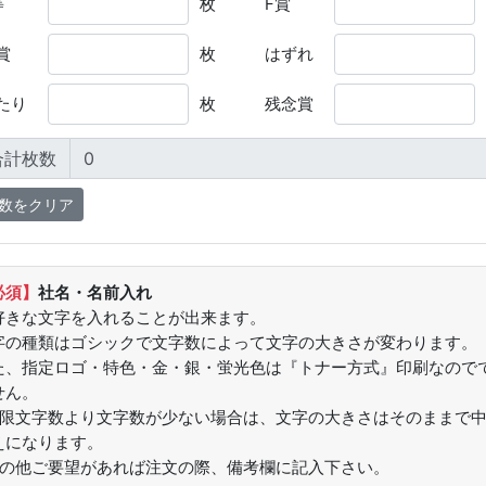
等
枚
F賞
賞
枚
はずれ
たり
枚
残念賞
合計枚数
必須】
社名・名前入れ
好きな文字を入れることが出来ます。
字の種類はゴシックで文字数によって文字の大きさが変わります。
た、指定ロゴ・特色・金・銀・蛍光色は『トナー方式』印刷なので
せん。
制限文字数より文字数が少ない場合は、文字の大きさはそのままで
えになります。
その他ご要望があれば注文の際、備考欄に記入下さい。