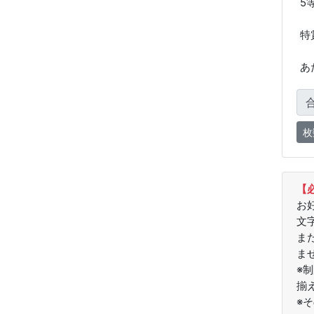
5
特
あ
【
お
文
ま
ま
※
揃
※