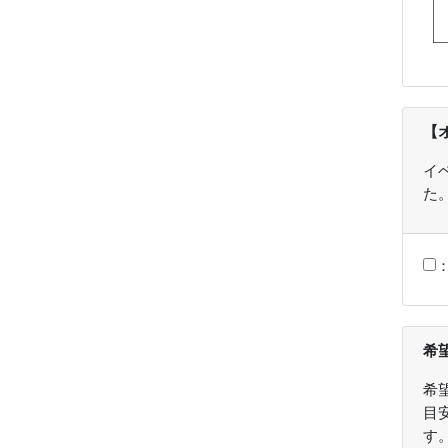
【
イ
た
希
希
目
す