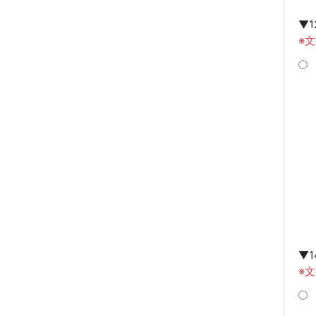
▼
※
▼
※