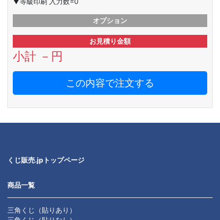
▼等級印刷 入力数=0
オプション
お見積り金額
小計
－
円
この内容で注文する
くじ販売.jpトップページ
商品一覧
三角くじ（貼りあり）
三角くじ（貼りなし）