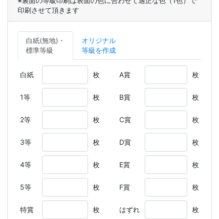
※裏面の等級印刷は表面の色に合わせて適正な色（1色）で
印刷させて頂きます
白紙(無地)・
オリジナル
標準等級
等級を作成
白紙
枚
A賞
枚
1等
枚
B賞
枚
2等
枚
C賞
枚
3等
枚
D賞
枚
4等
枚
E賞
枚
5等
枚
F賞
枚
特賞
枚
はずれ
枚