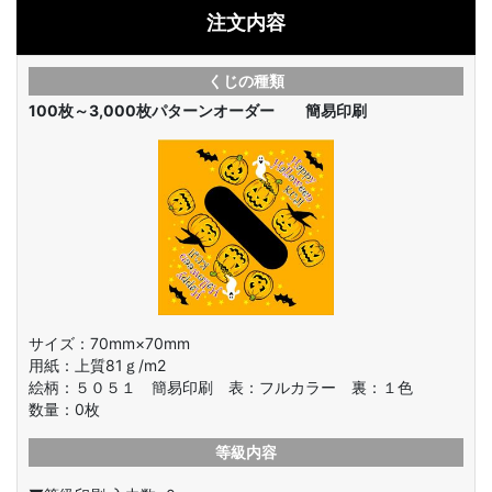
注文内容
くじの種類
100枚～3,000枚
パターンオーダー 簡易印刷
サイズ：70mm×70mm
用紙：上質81ｇ/m2
絵柄：
５０５１ 簡易印刷 表：フルカラー 裏：１色
数量：
0
枚
等級内容