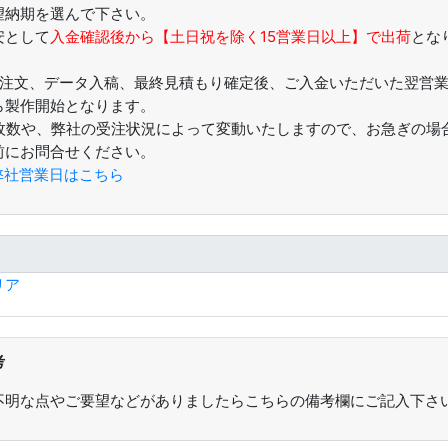
望納期を選んで下さい。
安として
入金確認後から【土日祝を除く15営業日以上】で出荷
とな
。
仮注文、データ入稿、最終見積もり確定後、ご入金いただいた翌営
ら製作開始となります。
枚数や、弊社の受注状況によって変動いたしますので、お急ぎの場
前にお問合せください。
弊社営業日はこちら
リア
考
不明な点やご要望などがありましたらこちらの備考欄にご記入下さ