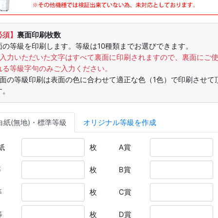
必須】
裏面印刷枚数
面の等級を印刷します。等級は10種類までお選びできます。
ご入力いただいた文字はすべて裏面に印刷されますので、裏面にご
れる等級字句のみご入力ください。
裏面の等級印刷は表面の色に合わせて適正な色（1色）で印刷させて
す。
白紙(無地)・
標準等級
オリジナル
等級を作成
紙
枚
A賞
等
枚
B賞
等
枚
C賞
等
枚
D賞