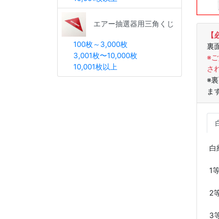
エアー抽選器用三角くじ
【
100枚～3,000枚
裏
3,001枚〜10,000枚
※
10,001枚以上
さ
※
ま
白
1
2
3