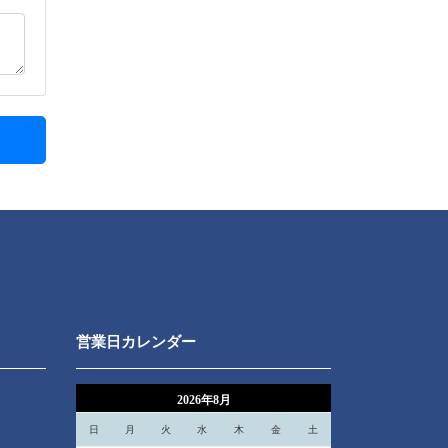
営業日カレンダー
2026年8月
日
月
火
水
木
金
土