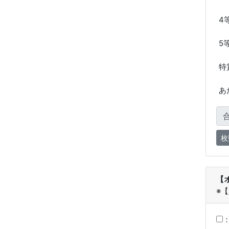
4
5
特
あ
【
※