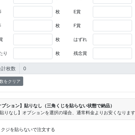
等
枚
E賞
等
枚
F賞
賞
枚
はずれ
たり
枚
残念賞
合計枚数
オプション】貼りなし（三角くじを貼らない状態で納品）
【貼りなし】オプションを選択の場合、通常料金よりお安くなりま
：
クジを貼らないで注文する