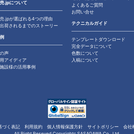
売.jpについて
よくあるご質問
お問い合せ
売.jpが選ばれる4つの理由
テクニカルガイド
出荷されるまでのストーリー
例
テンプレートダウンロード
完全データについて
の声
色数について
用アイディア
入稿について
施設様の活用事例
基づく表記
利用規約
個人情報保護方針
サイトポリシー
会社
All Right Reseved,Copyrightc SASAGAWA Co., Ltd.