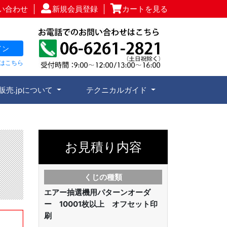
い合わせ
新規会員登録
カートを見る
イン
はこちら
販売.jpについて
テクニカルガイド
お見積り内容
くじの種類
エアー抽選機用パターンオーダ
ー 10001枚以上 オフセット印
刷