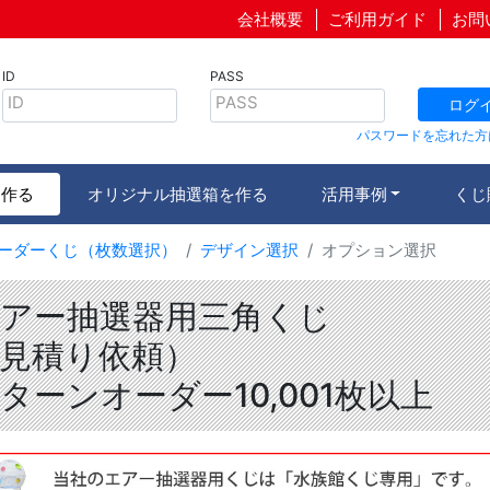
会社概要
ご利用ガイド
お問
ID
PASS
ID
PASS
ログ
パスワードを忘れた方
を作る
オリジナル抽選箱を作る
活用事例
くじ
ーダーくじ（枚数選択）
デザイン選択
オプション選択
アー抽選器用三角くじ
見積り依頼）
ターンオーダー10,001枚以上