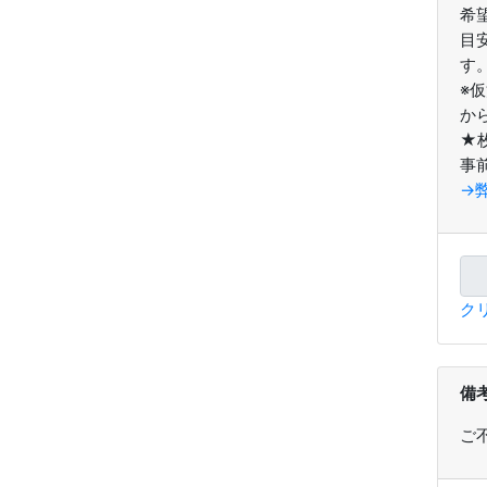
希
目
す
※
か
★
事
→
ク
備
ご