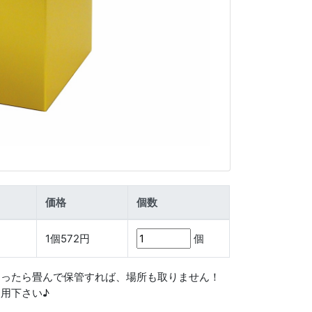
価格
個数
1
個
572
円
個
なったら畳んで保管すれば、場所も取りません！
用下さい♪