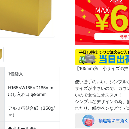
【165mm角 小サイズの
1個袋入
使い勝手のいい、シンプル
H165×W165×D165mm
サイズが小さいので、カウ
出し入れ口 φ95mm
いので女性にオススメ！
シンプルなデザインの為、
アルミ箔貼合紙（350g/
れたり、紙やペンなどでデ
㎡）
●底ボール紙付