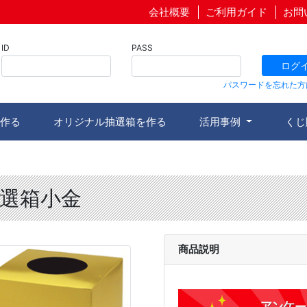
会社概要
ご利用ガイド
お問
ID
PASS
ログ
パスワードを忘れた方
作る
オリジナル抽選箱を作る
活用事例
くじ
選箱小金
商品説明