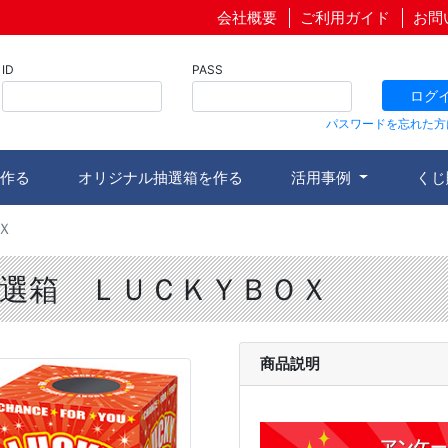
会社概要
ご利用ガイド
お問
ID
PASS
ログ
パスワードを忘れた方
作る
オリジナル抽選箱を作る
活用事例
くじ
Ｘ
選箱 ＬＵＣＫＹＢＯＸ
商品説明