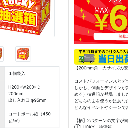
【200mm角 大サイズの
１個袋入
コストパフォーマンスとデ
H200×Ｗ200×Ｄ
しかも、側面とデザインが
200mm
める）抽選箱が登場しまし
出し入れ口 φ95mm
どちらの面を使うかはあな
どんなイベントやシーンで
コートボール紙（450
ｇ/㎡)
【柄】2パターンの文字が
①LUCKY 抽選箱