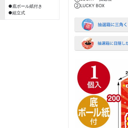
②LUCKY BOX
●底ボール紙付き
●組立式