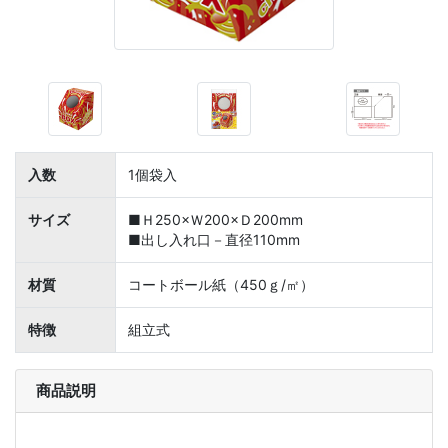
入数
1個袋入
サイズ
■Ｈ250×Ｗ200×Ｄ200mm
■出し入れ口－直径110mm
材質
コートボール紙（450ｇ/㎡）
特徴
組立式
商品説明