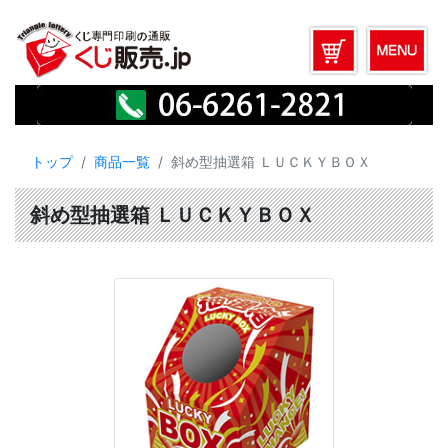
トップ
商品一覧
斜め型抽選箱 ＬＵＣＫＹＢＯＸ
斜め型抽選箱 ＬＵＣＫＹＢＯＸ